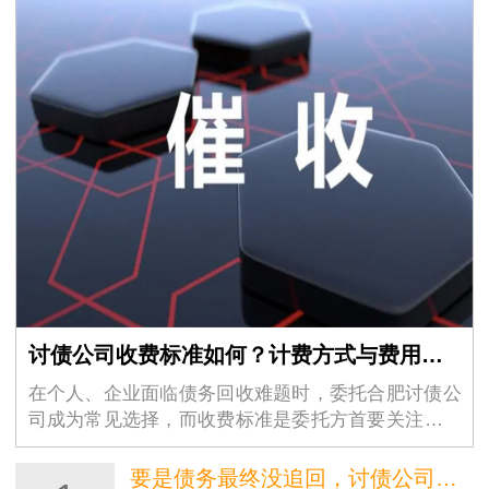
讨债公司收费标准如何？计费方式与费用构成揭秘
在个人、企业面临债务回收难题时，委托合肥讨债公
司成为常见选择，而收费标准是委托方首要关注的核
心。作为本地债务处理主力，合肥讨债公司的收费既
遵循行业规律，又贴合本地案件特点，其计费方式与
要是债务最终没追回，讨债公司还会收取费用吗？