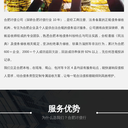
合肥讨债公司（深耕合肥讨债行业 10 年），是经工商注册、法务备案的正规债务催收
机构，专注为合肥企业及个人提供合法合规的债务追讨服务。公司拥有由资深律师、商
账追收师组成的专业团队，熟悉合肥本地债务纠纷特点与司法实践，全程遵循《民法
典》及债务催收相关规定，坚决杜绝暴力催收、软暴力滋扰等非法行为，累计为合肥
600 + 企业、2000 + 个人成功追回欠款，回款成功率保持 92% 以上，无任何违规投诉
记录。​
我们立足合肥本地，在瑶海、蜀山、包河等 9 区 4 县均设有服务站点，能快速响应债权
人需求，结合债务类型定制专属追收方案，让每一笔合法债权都能得到高效维护。
服务优势
为什么选我们？合肥讨债行