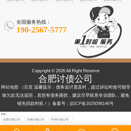
追债_合肥债务
合肥商账追收_
追债团队|合肥
效回款｜个人 /
地团队・92%
合肥合法讨债_
合法高效债务
合肥合法要债_
合肥合法要债
合法要债 | 专业
催收 | 不成功不
本地专业要债
债务催收-不成
企业债务追讨
回款率｜合肥
企业 / 个人债务
催收服务「成
企业 / 个人债务
公司 | 专注个人
债务催收 | 合肥
收费
服务
功不收费
零风险「本地
债务追讨专家
催收_合肥要债
功率 98%」_
催收_高效追回
/ 企业债务追讨
企业 / 个人疑难
全国服务热线：
深耕 10 年」
公司【不成功
合肥要债公司
欠款【十年经
- 成功率高
债务回款服务
190-2567-5777
不收费】
验】
Copyright © 2026 All Right Reserve
合肥讨债公司
网站地图
（
百度
温馨提示：债务追讨需及时，超过诉讼时效可能导
致欠款无法追回，若您有债务困扰，建议尽早联系专业团队，避免
错失回款时机！）备案号：
皖ICP备2025098146号
link:
合肥讨债公司
济南讨债公司
常州讨债公司