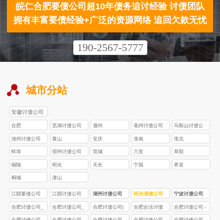
皖仁合肥要债公司超10年债务追讨经验 讨债团队
拥有丰富要债经验+广泛的资源网络 追回欠款无忧
190-2567-5777
城市分站
安徽讨债公司
合肥
芜湖讨债公司
滁州
亳州讨债公司
马鞍山讨债公
司
池州讨债公司
黄山
安庆
淮南
淮北
蚌埠
宿州讨债公司
宣城
六安
阜阳
铜陵
明光
天长
宁国
界首
桐城
潜山
江阴要债公司
江阴讨债公司
湖州讨债公司
绍兴清债公司
宁波讨债公司
合肥讨债公司_
合肥讨债公司_
合肥讨债公司|
合肥合法讨债
合肥讨债公司 -
合法要债专业
合法债务催收_
合法要债|专业
公司｜30 天高
合法催收・本
合肥讨债公司_
合肥讨债公司 -
合肥讨债公司_
合肥讨债公司 -
合肥讨债公司_