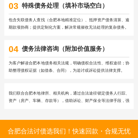
03
特殊债务处理（填补市场空白）
包含失联债务人查找（合肥本地精准定位）、抵押资产债务清算、逾
期款项协商；提供定制化方案，解决常规催收无法处理的复杂债务。
04
债务法律咨询（附加价值服务）
为客户解读合肥本地债务相关法规，明确债权合法性、维权途径；协
助整理债权证据（如借条、合同），为追讨或诉讼提供法律支撑。
我们联合合肥本地律所、相关机构，通过合法途径锁定债务人行踪、
资产（房产、车辆、存款等），借助诉讼、财产保全等法律手段，强
制推动债务清还，即使是 “老赖” 也能帮您追回欠款。
合肥合法讨债选我们！快速回款・合规无忧