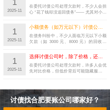
1
费…
在委托讨债公司处理欠款时，不少人会担
2025-11
心 “花了钱却没追回债务”—— 尤其对小额
债务或复杂案件，这种顾虑更明显。结合
合肥讨债公司的本地服务规则来看，“未追
小额债务（如万元以下）讨债公司是否愿意承接？
1
回是否收费” 并非统一答案，核心取决…
在债务纠纷中，不少人面临万元以下小额
2025-11
欠款（如 3000 元、8000 元）的回收难
题，常会疑惑：这类小额债务，讨债公司
是否愿意承接？结合合肥讨债公司的本地
选择讨债公司时，除了价格，还需关注哪些服务优势？
1
服务现状来看，答案并非 “绝对承接” 或
“完…
在委托讨债公司处理欠款时，许多人会优
2025-11
先对比价格，但低价背后可能隐藏服务短
板 —— 比如催收效率低、合规性差，反
而导致债务无法追回。结合合肥讨债公司
的服务特点来看，真正值得选择的机构，
往往在…
讨债找合肥要账公司哪家好？