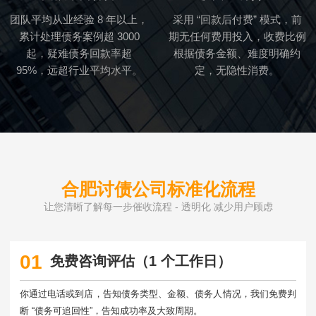
团队平均从业经验 8 年以上，
采用 “回款后付费” 模式，前
累计处理债务案例超 3000
期无任何费用投入，收费比例
起，疑难债务回款率超
根据债务金额、难度明确约
95%，远超行业平均水平。
定，无隐性消费。
合肥讨债公司标准化流程
让您清晰了解每一步催收流程 - 透明化 减少用户顾虑
01
免费咨询评估（1 个工作日）
你通过电话或到店，告知债务类型、金额、债务人情况，我们免费判
断 “债务可追回性”，告知成功率及大致周期。