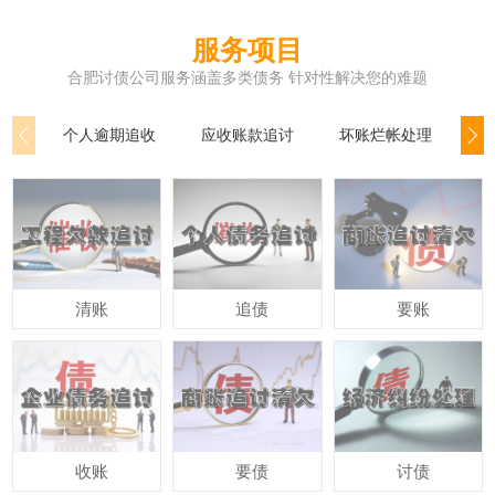
服务项目
合肥讨债公司服务涵盖多类债务 针对性解决您的难题
个人逾期追收
应收账款追讨
坏账烂帐处理
公
清账
追债
要账
收账
要债
讨债