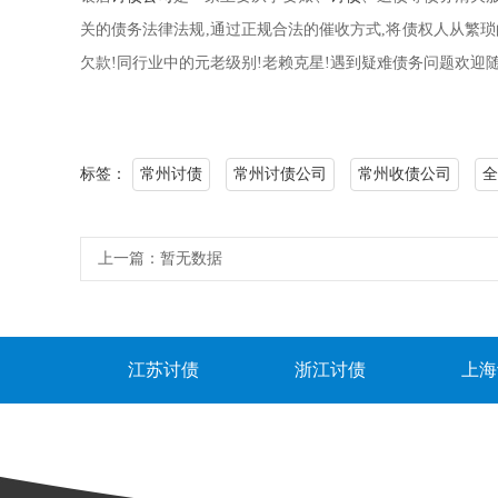
关的债务法律法规,通过正规合法的催收方式,将债权人从繁琐
欠款!同行业中的元老级别!老赖克星!遇到疑难债务问题欢迎
标签：
常州讨债
常州讨债公司
常州收债公司
全
上一篇：
暂无数据
江苏讨债
浙江讨债
上海