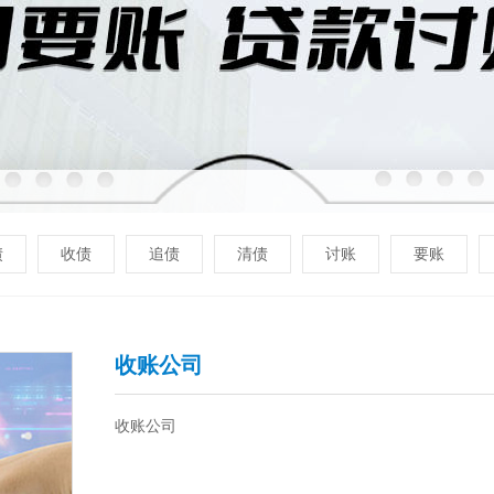
债
收债
追债
清债
讨账
要账
收账公司
收账公司