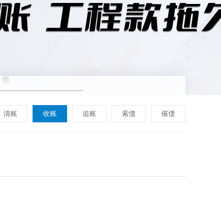
清账
收账
追账
索债
催债