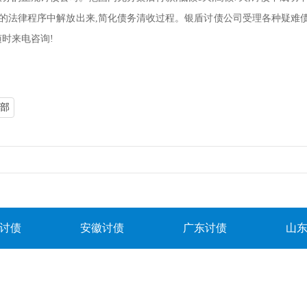
的法律程序中解放出来,简化债务清收过程。银盾讨债公司受理各种疑难债务纠
随时来电咨询!
部
讨债
安徽讨债
广东讨债
山