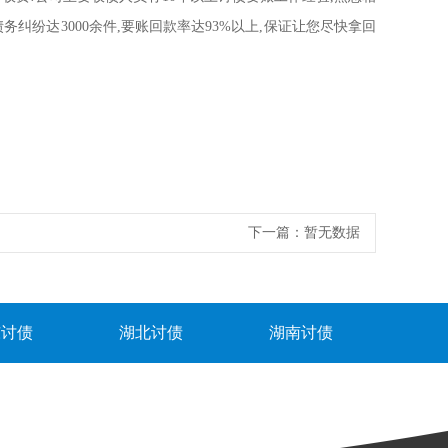
纷达3000余件,要账回款率达93%以上,保证让您尽快拿回
下一篇：
暂无数据
东讨债
湖北讨债
湖南讨债